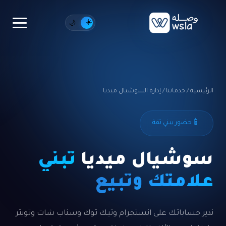
☀️
🌙
الرئيسية
/
خدماتنا
/
إدارة السوشيال ميديا
📱
حضور يبني ثقة
سوشيال ميديا
تبني
علامتك وتبيع
ندير حساباتك على انستجرام وتيك توك وسناب شات وتويتر