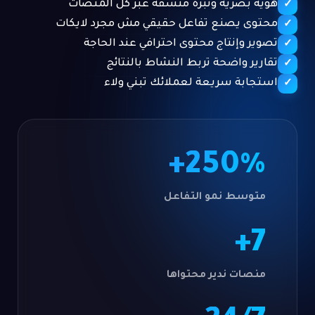
هوية بصرية ونبرة متسقة عبر كل المنصات
✓
محتوى يصنع تفاعل حقيقي مش مجرد لايكات
✓
تصوير وإنتاج محتوى احترافي عند الحاجة
✓
تقارير واضحة تربط النشاط بالنتائج
✓
استجابة سريعة لعملائك تبني ولاء
✓
250%+
متوسط نمو التفاعل
7+
منصات ندير محتواها