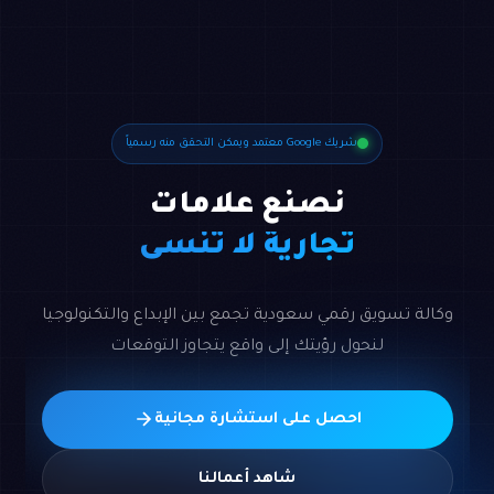
شريك Google معتمد ويمكن التحقق منه رسمياً
نصنع علامات
تجارية لا تُنسى
وكالة تسويق رقمي سعودية تجمع بين الإبداع والتكنولوجيا
لنحول رؤيتك إلى واقع يتجاوز التوقعات
احصل على استشارة مجانية
شاهد أعمالنا