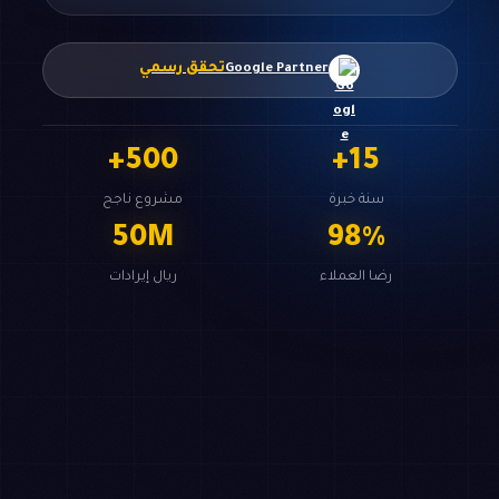
تحقق رسمي
Google Partner
+
500
+
15
سنة خبرة
مشروع ناجح
50
M
98
%
رضا العملاء
ريال إيرادات