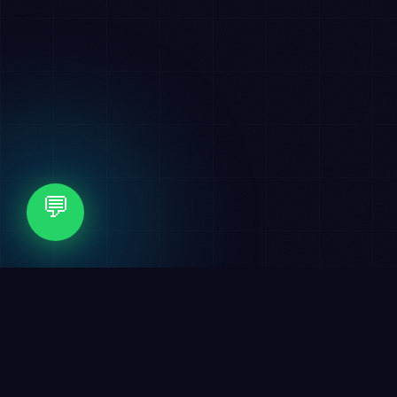
💬
✦
التسويق الرقمي
✦
الهوية البصرية
🏆 عملاء نفخر بهم