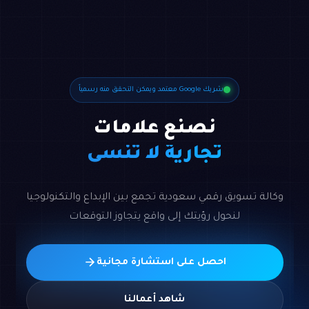
شريك Google معتمد ويمكن التحقق منه رسمياً
نصنع علامات
تجارية لا تُنسى
وكالة تسويق رقمي سعودية تجمع بين الإبداع والتكنولوجيا
لنحول رؤيتك إلى واقع يتجاوز التوقعات
احصل على استشارة مجانية
شاهد أعمالنا