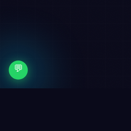
💬
✦
التسويق الرقمي
✦
الهوية البصرية
🏆 عملاء نفخر بهم