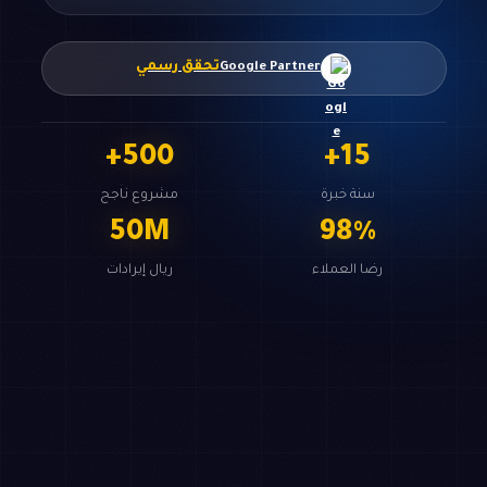
تحقق رسمي
Google Partner
+
500
+
15
سنة خبرة
مشروع ناجح
50
M
98
%
رضا العملاء
ريال إيرادات