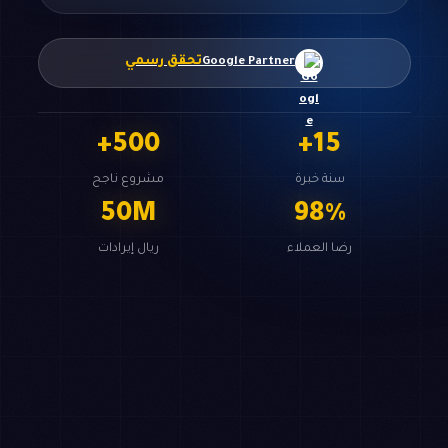
تحقق رسمي
Google Partner
+
500
+
15
سنة خبرة
مشروع ناجح
50
M
98
%
رضا العملاء
ريال إيرادات