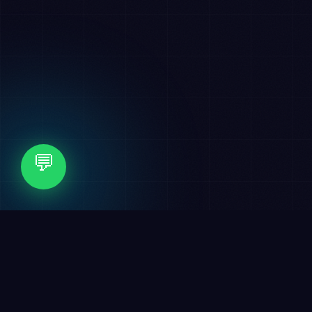
💬
✦
التسويق الرقمي
✦
الهوية البصرية
🏆 عملاء نفخر بهم