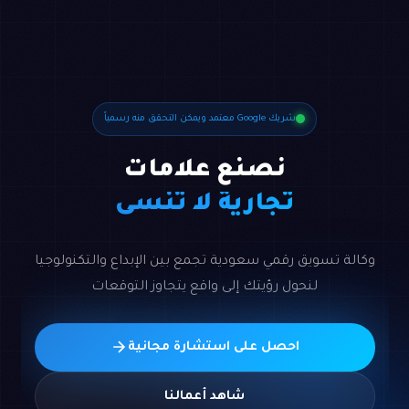
شريك Google معتمد ويمكن التحقق منه رسمياً
نصنع علامات
تجارية لا تُنسى
وكالة تسويق رقمي سعودية تجمع بين الإبداع والتكنولوجيا
لنحول رؤيتك إلى واقع يتجاوز التوقعات
احصل على استشارة مجانية
شاهد أعمالنا