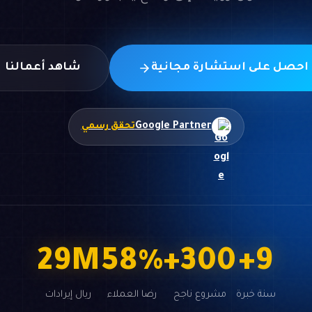
احصل على استشارة مجانية
شاهد أعمالنا
Google Partner
تحقق رسمي
50
M
98
%
+
500
+
15
سنة خبرة
مشروع ناجح
رضا العملاء
ريال إيرادات