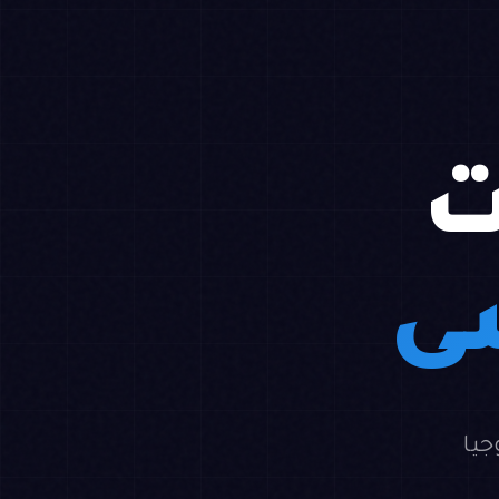
ت
سى
جيا