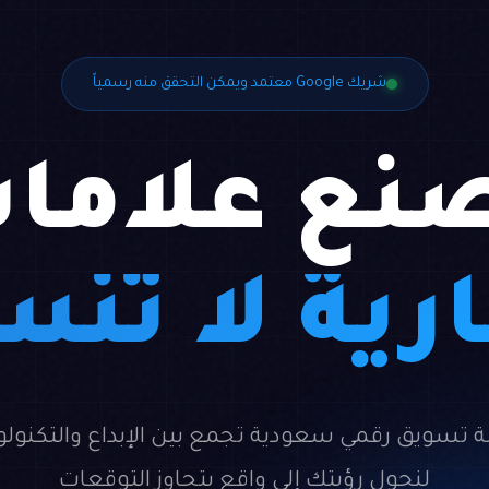
شريك Google معتمد ويمكن التحقق منه رسمياً
نع علاما
رية لا تُن
ة تسويق رقمي سعودية تجمع بين الإبداع والتكنولو
لنحول رؤيتك إلى واقع يتجاوز التوقعات