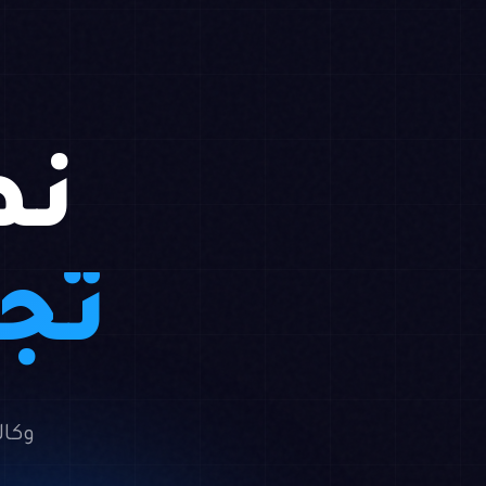
نص
تجا
وكال