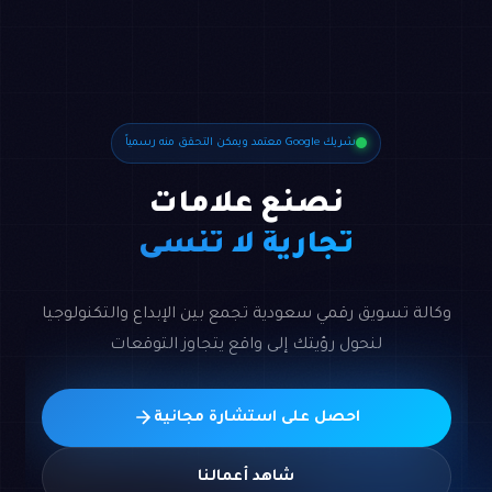
شريك Google معتمد ويمكن التحقق منه رسمياً
نصنع علامات
تجارية لا تُنسى
وكالة تسويق رقمي سعودية تجمع بين الإبداع والتكنولوجيا
لنحول رؤيتك إلى واقع يتجاوز التوقعات
احصل على استشارة مجانية
شاهد أعمالنا