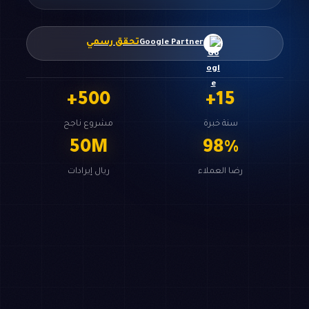
تحقق رسمي
Google Partner
+
500
+
15
سنة خبرة
مشروع ناجح
50
M
98
%
رضا العملاء
ريال إيرادات