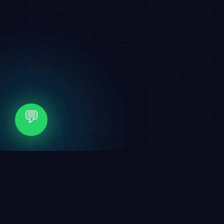
💬
✦
التسويق الرقمي
✦
الهوية البصرية
🏆 عملاء نفخر بهم