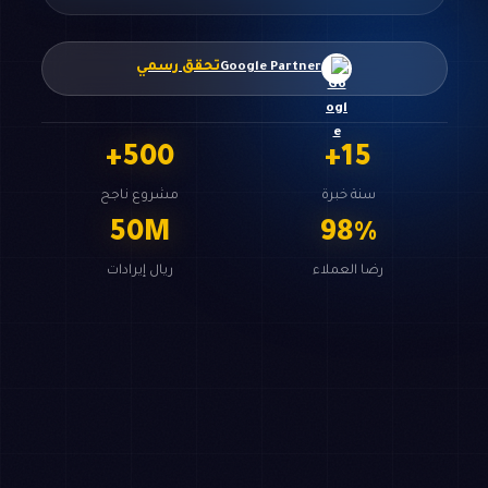
تحقق رسمي
Google Partner
+
500
+
15
سنة خبرة
مشروع ناجح
50
M
98
%
رضا العملاء
ريال إيرادات