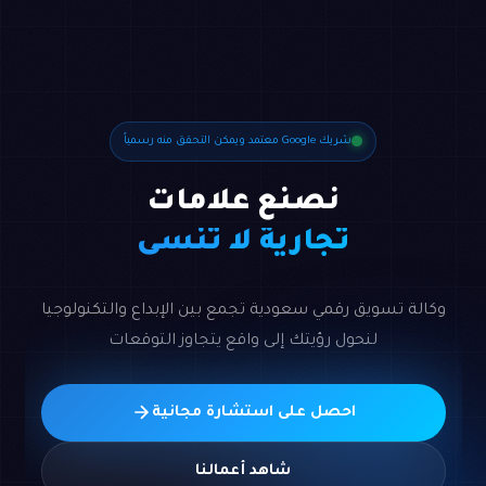
شريك Google معتمد ويمكن التحقق منه رسمياً
نصنع علامات
تجارية لا تُنسى
وكالة تسويق رقمي سعودية تجمع بين الإبداع والتكنولوجيا
لنحول رؤيتك إلى واقع يتجاوز التوقعات
احصل على استشارة مجانية
شاهد أعمالنا