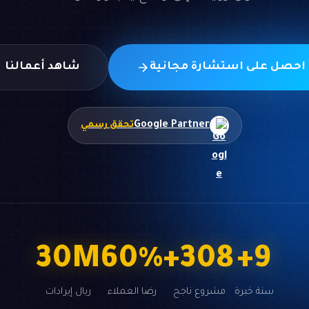
احصل على استشارة مجانية
شاهد أعمالنا
Google Partner
تحقق رسمي
50
M
98
%
+
500
+
15
سنة خبرة
مشروع ناجح
رضا العملاء
ريال إيرادات