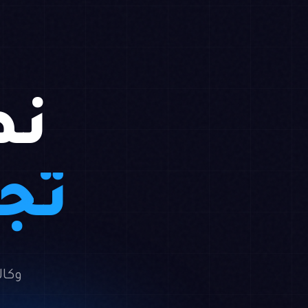
نص
تجا
وكال