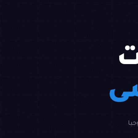
ت
سى
جيا