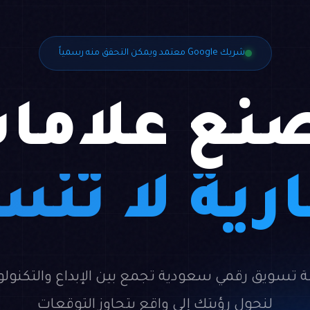
شريك Google معتمد ويمكن التحقق منه رسمياً
نع علاما
رية لا تُن
ة تسويق رقمي سعودية تجمع بين الإبداع والتكنولو
لنحول رؤيتك إلى واقع يتجاوز التوقعات