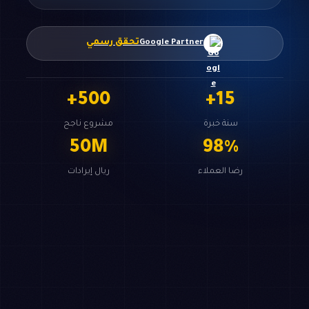
تحقق رسمي
Google Partner
+
500
+
15
سنة خبرة
مشروع ناجح
50
M
98
%
رضا العملاء
ريال إيرادات