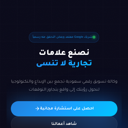
شريك Google معتمد ويمكن التحقق منه رسمياً
نصنع علامات
تجارية لا تُنسى
وكالة تسويق رقمي سعودية تجمع بين الإبداع والتكنولوجيا
لنحول رؤيتك إلى واقع يتجاوز التوقعات
احصل على استشارة مجانية
شاهد أعمالنا