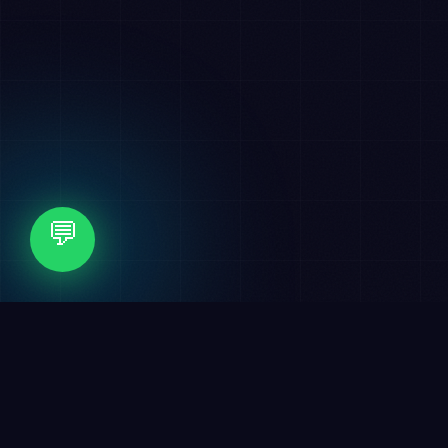
💬
✦
التسويق الرقمي
✦
الهوية البصرية
🏆 عملاء نفخر بهم