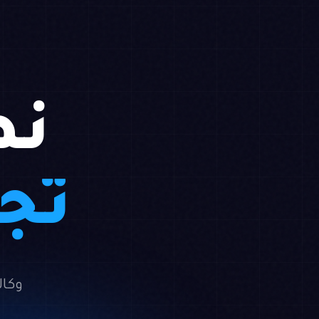
نص
تجا
وكال