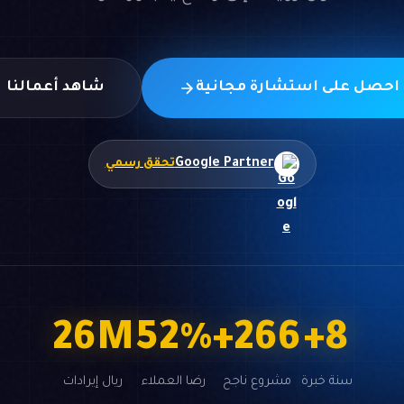
احصل على استشارة مجانية
شاهد أعمالنا
Google Partner
تحقق رسمي
50
M
98
%
+
500
+
15
سنة خبرة
مشروع ناجح
رضا العملاء
ريال إيرادات