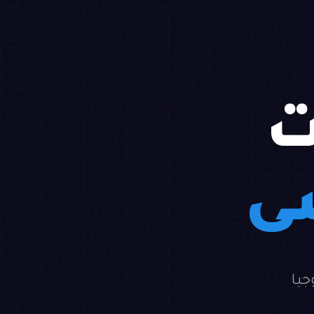
ت
سى
جيا