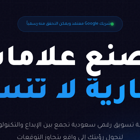
شريك Google معتمد ويمكن التحقق منه رسمياً
نع علاما
رية لا تُن
ة تسويق رقمي سعودية تجمع بين الإبداع والتكنولو
لنحول رؤيتك إلى واقع يتجاوز التوقعات